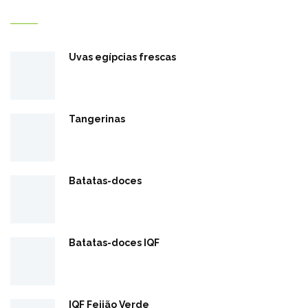
Добре дошли в Reef Misr
Uvas egípcias frescas
Tangerinas
Batatas-doces
Batatas-doces IQF
IQF Feijão Verde