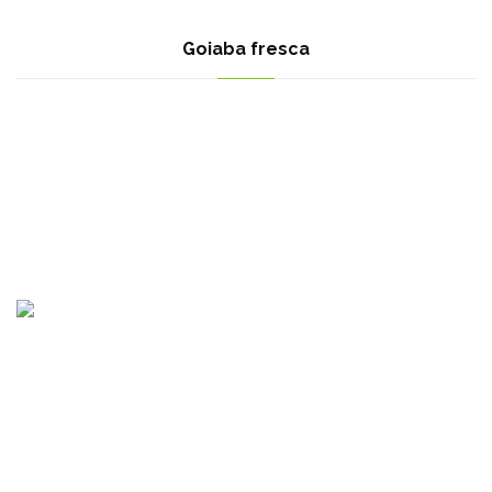
Goiaba fresca
Клон Египет : Мотубас, Кафр ел-Шейх, Египет
Клон България : Крастова вада, ул. Емилиян Станев 52А,
София 1407, България.
sales@reef-misr.com