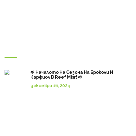
Контакт с нас
За нас
Магазин
Български
Нови публикации
🌱 Началото На Сезона На Броколи И
Карфиол В Reef Misr! 🌱
декември 16, 2024