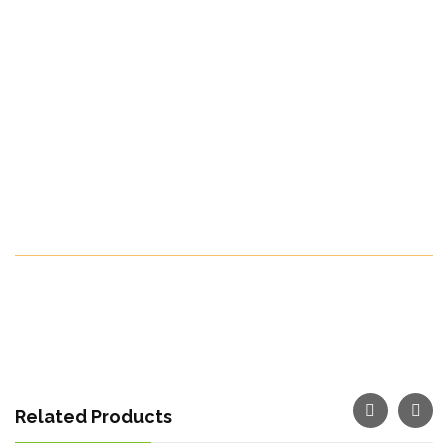
benéficos para a saúde.
Países para os quais exportamos:
Por todo o mundo
Temporada de frutas:
De dezembro a junho
Make Your Order Now
Related Products