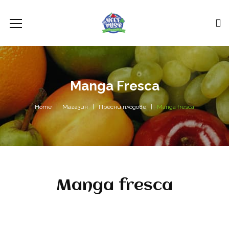
Manga Fresca
Home
Магазин
Пресни плодове
Manga fresca
Manga fresca