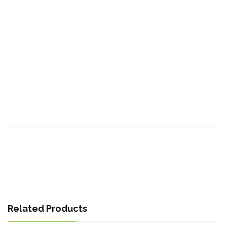
antioxidantes, que promovem a saúde geral, ao
mesmo tempo que preservam o sabor vibrante e
a frescura da manga.
Países para os quais exportamos:
Todo o mundo
Temporada de frutas:
De julho a setembro
Make Your Order Now
Related Products