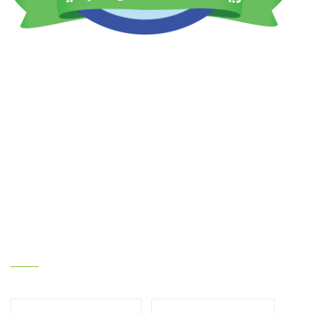
Клон Египет : Мотубас, Кафр ел-Шейх, Египет
Клон България : Крастова вада, ул. Емилиян Станев 52А,
София 1407, България.
sales@reef-misr.com
Клон Египет :+33 667038746
-
+2 01028096880
Клон България :+359877337073
Етикетен облак
Замразени зеленчуци
Замразени плодове