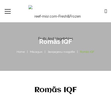
Romãs IQF
Home
Магазин
Замразени плодове
Romãs IQF
Romãs IQF