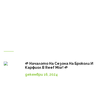
Галерия
Контакт с нас
За нас
Магазин
Български
Нови публикации
🌱 Началото На Сезона На Броколи И
Карфиол В Reef Misr! 🌱
декември 16, 2024