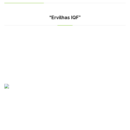
“Ervilhas IQF”
Клон Египет : Мотубас, Кафр ел-Шейх, Египет
Клон България : Крастова вада, ул. Емилиян Станев 52А,
София 1407, България.
sales@reef-misr.com