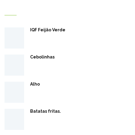
Добре дошли в Reef Misr
IQF Feijão Verde
Cebolinhas
Alho
Batatas fritas.