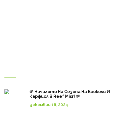
Начало
Продукти
Галерия
Контакт с нас
За нас
Магазин
Български
Нови публикации
🌱 Началото На Сезона На Броколи И
Карфиол В Reef Misr! 🌱
декември 16, 2024