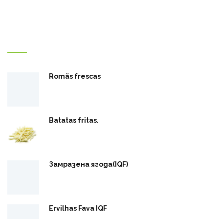
Добре дошли в Reef Misr
Romãs frescas
Batatas fritas.
Замразена ягода(IQF)
Ervilhas Fava IQF