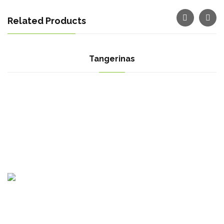
Related Products
Tangerinas
Клон Египет : Мотубас, Кафр ел-Шейх, Египет
Клон България : Крастова вада, ул. Емилиян Станев 52А,