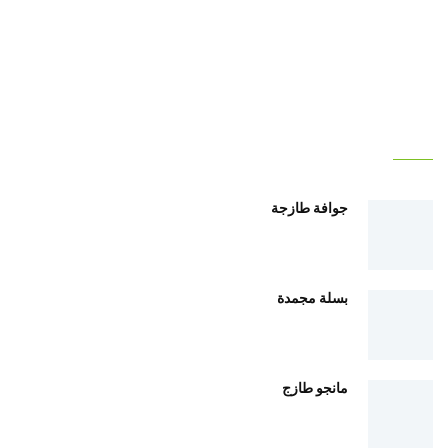
أهلا بك في ريف مصر
جوافة طازجة
بسلة مجمدة
مانجو طازج