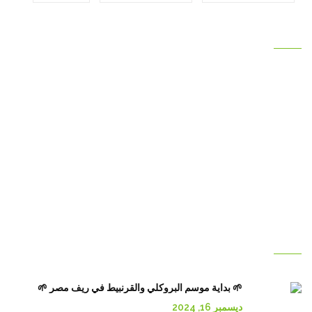
اكتشف متجرنا
الصفحة الرئيسية
معرض الصور
منتجاتنا
تواصل معنا
من نحن
السوق
العربية
منشورات جديدة
🌱 بداية موسم البروكلي والقرنبيط في ريف مصر 🌱
ديسمبر 16, 2024