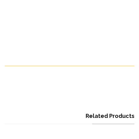
جودة لمطبخك.
الدول التي نصدر اليها:
جميع انحاء العالم
موسم الفواكه:
من فبراير حتى مايو
Make Your Order Now
Related Products