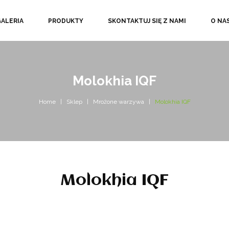
GALERIA
PRODUKTY
SKONTAKTUJ SIĘ Z NAMI
O NA
Molokhia IQF
Home
Sklep
Mrożone warzywa
Molokhia IQF
Molokhia IQF