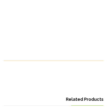
للوجبات، تحظى بتقدير لمرونتها وفوائدها الصحية. في ريف مصر،
نفخر بزراعة بطاطا حلوة عالية الجودة، مع ضمان الطازجة
والتميز في كل حصاد.
الدول التي نصدر اليها:
جميع انحاء العالم
موسم الفواكه:
من أغسطس حتى يناير
Make Your Order Now
Related Products