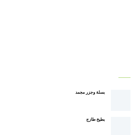
أهلا بك في ريف مصر
بسلة وجزر مجمد
بطيخ طازج